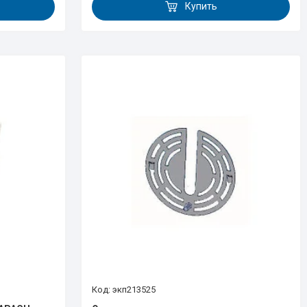
Купить
экп213525