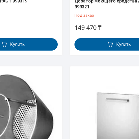
APACH 999319
Дозатор моющего средства
999321
Под заказ
149 470 ₸
Купить
Купить