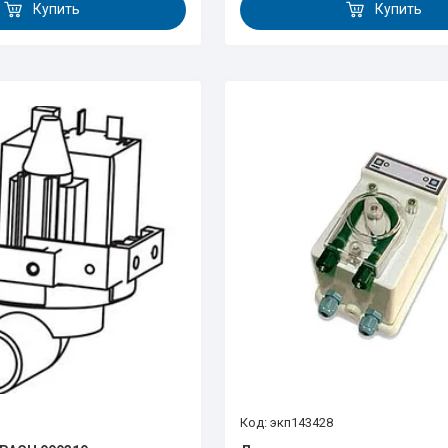
Купить
Купить
экп143428