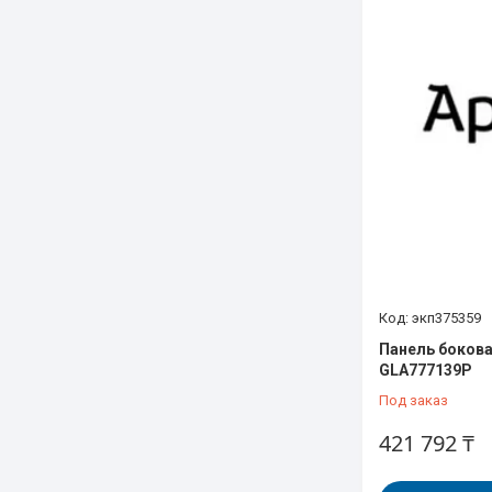
экп375359
Панель бокова
GLA777139P
Под заказ
421 792 ₸