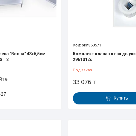
экп350571
ена "Волна" 48х6,5см
Комплект клапан и пэн дв.унив
ST 3
2961012d
Под заказ
йте
33 076 ₸
-27
Купить