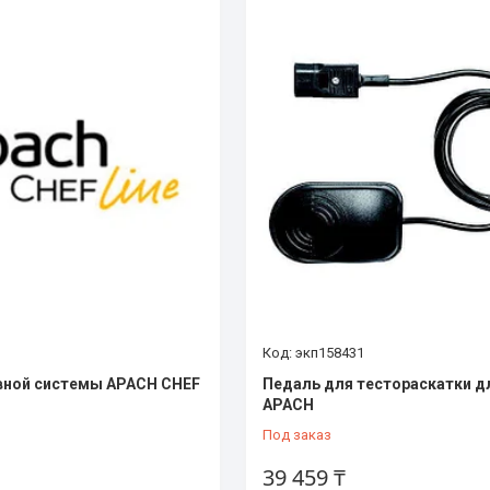
экп158431
вной системы APACH CHEF
Педаль для тестораскатки д
APACH
Под заказ
39 459 ₸