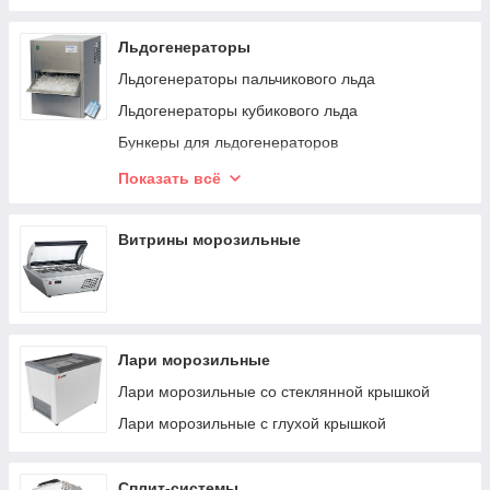
Столы среднетемпературные
Льдогенераторы
Льдогенераторы пальчикового льда
Льдогенераторы кубикового льда
Бункеры для льдогенераторов
Льдогенераторы чешуйчатого льда
Показать всё
Льдогенераторы гранулированного льда
Витрины морозильные
Лари морозильные
Лари морозильные со стеклянной крышкой
Лари морозильные с глухой крышкой
Сплит-системы