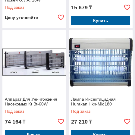
Ножей U.V.A. 16W
15 679
Под заказ
₸
Цену уточняйте
Купить
Аппарат Для Уничтожения
Лампа Инсектицидная
Насекомых Kt Bt-60W
Hurakan Hkn-Mid180
Под заказ
Под заказ
74 164
27 210
₸
₸
Купить
Купить