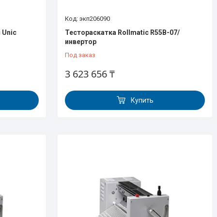
экп206090
 Unic
Тестораскатка Rollmatic R55В-07/
инвертор
Под заказ
3 623 656 ₸
Купить