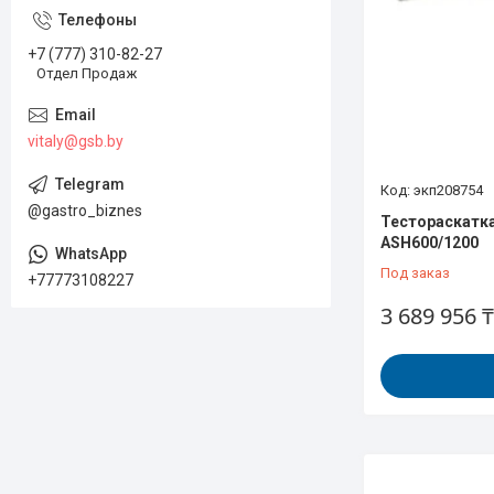
+7 (777) 310-82-27
Отдел Продаж
vitaly@gsb.by
экп208754
@gastro_biznes
Тестораскатка
ASH600/1200
Под заказ
+77773108227
3 689 956 ₸