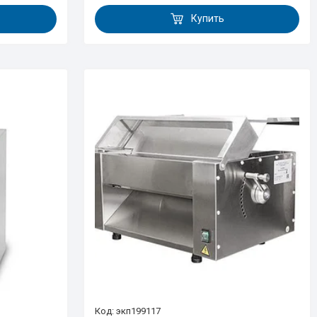
Купить
экп199117