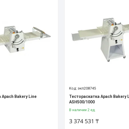
экп208745
 Apach Bakery Line
Тестораскатка Apach Bakery L
ASH500/1000
В наличии 2 ед.
3 374 531 ₸