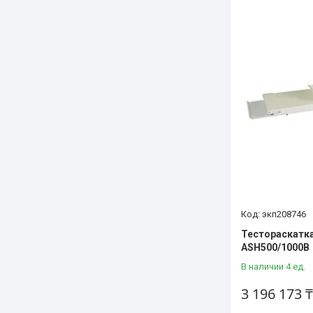
экп208746
Тестораскатка
ASH500/1000B
В наличии 4 ед.
3 196 173 ₸