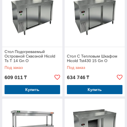
Стол Подогреваемый
Островной Сквозной Hicold
Стол С Тепловым Шкафом
Ts T 14 Gn O
Hicold Tst430 15 Gn O
Под заказ
Под заказ
609 011
634 746
₸
₸
Купить
Купить