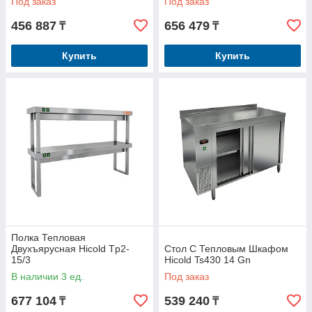
Под заказ
Под заказ
456 887
656 479
₸
₸
Купить
Купить
Полка Тепловая
Двухъярусная Hicold Tp2-
Стол С Тепловым Шкафом
15/3
Hicold Ts430 14 Gn
В наличии 3 ед.
Под заказ
677 104
539 240
₸
₸