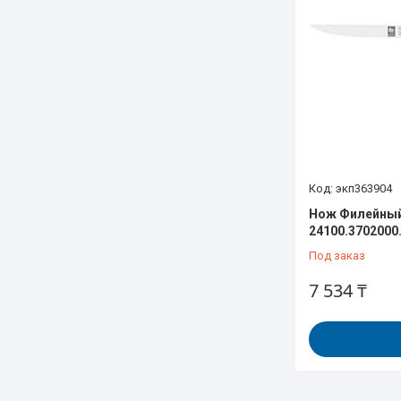
экп363904
Нож Филейный
24100.3702000
Под заказ
7 534 ₸