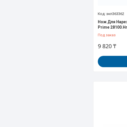
экп363362
Нож Для Нарез
Prime 28100.H
Под заказ
9 820 ₸