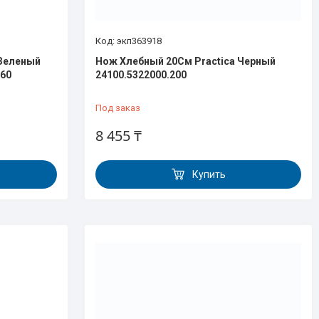
экп363918
 Зеленый
Нож Хлебный 20См Practica Черный
160
24100.5322000.200
Под заказ
8 455 ₸
Купить