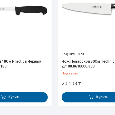
экп363783
 18См Practica Черный
Нож Поварской 30См Technic
.180
27100.8610000.300
Под заказ
20 103 ₸
Купить
Купить