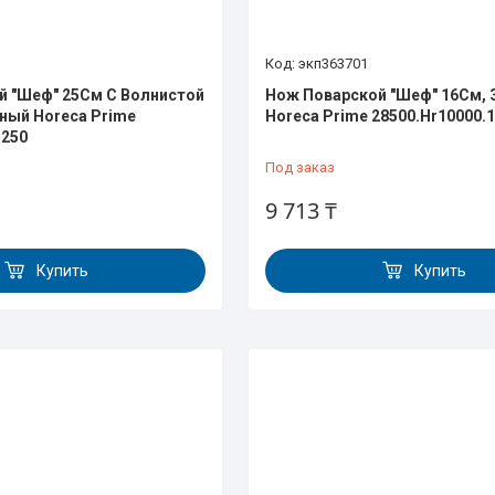
экп363701
й "Шеф" 25См С Волнистой
Нож Поварской "Шеф" 16См,
ный Horeca Prime
Horeca Prime 28500.Hr10000.
.250
Под заказ
9 713 ₸
Купить
Купить