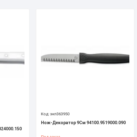
экп363950
Нож-Декоратор 9См 94100.9519000.090
024000.150
Под заказ