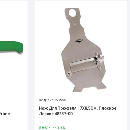
экп363566
,
Нож Для Трюфеля 17Х8,5См, Плоское
Prime
Лезвие 48237-00
В наличии 2 ед.