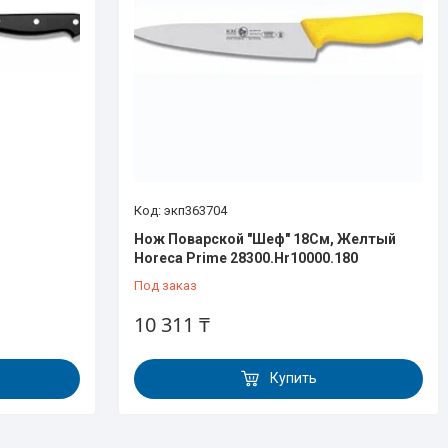
экп363704
Нож Поварской "Шеф" 18См, Желтый
Horeca Prime 28300.Hr10000.180
Под заказ
10 311 ₸
Купить