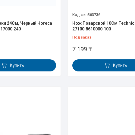
экп363736
ки 24См, Черный Horeca
Нож Поварской 10См Technic
r17000.240
27100.8610000.100
Под заказ
7 199 ₸
Купить
Купить