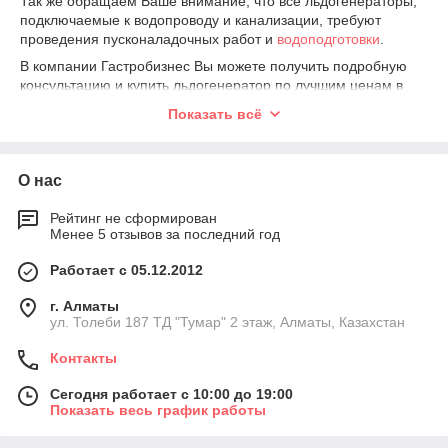
Так же обращаем Ваше внимание, что все льдогенераторы,
подключаемые к водопроводу и канализации, требуют
проведения пусконаладочных работ и
водоподготовки
.
В компании Гастробизнес Вы можете получить подробную
консультацию и купить льдогенератор по лучшим ценам в
Минске или с доставкой в любой регион Республики
Показать всё
Беларусь.
А также
заказать
весь комплекс услуг, связанный с покупкой и
запуском профессиональных льдогенераторов.
О нас
Всегда рады Вашему звонку или сообщению в мессенджере!
Рейтинг не сформирован
Менее 5 отзывов за последний год
Работает с 05.12.2012
г. Алматы
ул. Толеби 187 ТД "Тумар" 2 этаж, Алматы, Казахстан
Контакты
Сегодня работает с 10:00 до 19:00
Показать весь график работы