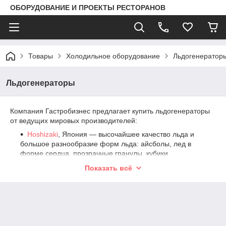
ОБОРУДОВАНИЕ И ПРОЕКТЫ РЕСТОРАНОВ
Товары
Холодильное оборудование
Льдогенератор
Льдогенераторы
Компания Гастробизнес предлагает купить льдогенераторы
от ведущих мировых производителей:
Hoshizaki
, Япония — высочайшее качество льда и
большое разнообразие форм льда: айсболы, лед в
форме сердца, прозрачные гранулы, кубики
правильной формы от 21 до 32 мм.
Показать всё
Icematic
, Италия — уникальное устройство
льдогенераторов, позволяющее производить лед
высокого качества. Отличный дизайн и надежность.
Brema
, Италия — проверенный и хорошо
зарекомендовавший себя игрок на рынке