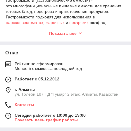
Гастроемкости (гастрономические емкости) -
это многофункциональные пищевые емкости для хранения
готовых блюд, подогрева и приготовления продуктов.
Гастроемкости подходят для использования в
пароконвектоматах
,
жарочных
и
пекарских
шкафах,
морозильных
и
холодильных
витринах. Гастрономические
Показать всё
емкости устойчивы к низким и высоким темперaтурам, а
также ко влаге.
Гастроемкости широко применяются на предприятиях
О нас
общественного питания, в магазинах и
кaйтеринге. Гaстрономические емкости неотъемлемая часть
любой профессиональной кухни. Использование
Рейтинг не сформирован
Менее 5 отзывов за последний год
гастроемкостей позволяет значительно упростить рабочие
процессы на кухне.
Работает с 05.12.2012
Мы предлагаем нашим клиентам гастроемкости из
нержавеющей стали, полипропилена поликарбоната,
г. Алматы
керамические гaстроемкости и гaстроемкости с
ул. Толеби 187 ТД "Тумар" 2 этаж, Алматы, Казахстан
перфорацией. Все гастрономические емкости имеют
Контакты
общепринятые размеры и подходят к любому
технологическому и торговому оборудованию.
Сегодня работает с 10:00 до 19:00
Показать весь график работы