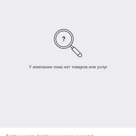
поликарбонат;
полипропилен.
*Чтобы избежать обветривания и смешивания запахов,
рекомендуется использовать крышки для гастроемкостей.
У компании пока нет товаров или услуг