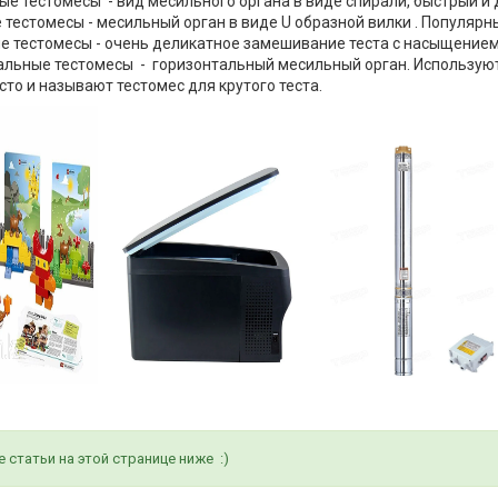
ые тестомесы - вид месильного органа в виде спирали, быстрый и 
 тестомесы - месильный орган в виде U образной вилки . Популярн
е тестомесы - очень деликатное замешивание теста с насыщением 
альные тестомесы - горизонтальный месильный орган. Используют
асто и называют тестомес для крутого теста.
статьи на этой странице ниже :)