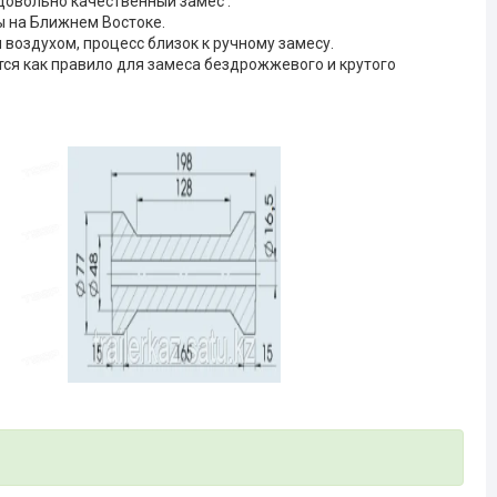
довольно качественный замес .
ы на Ближнем Востоке.
воздухом, процесс близок к ручному замесу.
ся как правило для замеса бездрожжевого и крутого