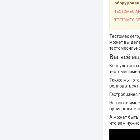
оборудовани
ТЕСТОМЕС A
ТЕСТОМЕС С
Тестомес сего
может вы дела
тестомесильно
Вы всё ещ
Консультанты
тестомес имен
Также мы гото
волноваться п
Гастробизнес 
Но также имеет
производителе
А может быть,
что вам нужно