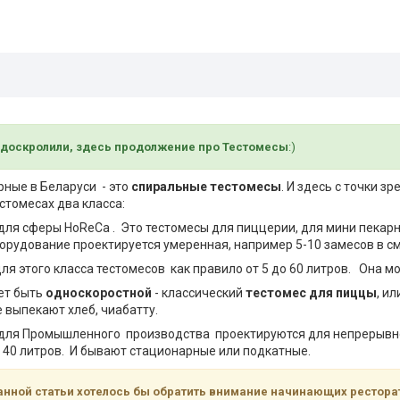
 доскролили, здесь продолжение про Тестомесы
:)
ные в Беларуси - это
спиральные тестомесы
. И здесь с точки 
стомесах два класса:
 для сферы HoReCa . Это тестомесы для пиццерии, для мини пекарн
борудование проектируется умеренная, например 5-10 замесов в 
ля этого класса тестомесов как правило от 5 до 60 литров. Она 
ет быть
односкоростной
- классический
тестомес для пиццы
, и
е выпекают хлеб, чиабатту.
 для Промышленного производства проектируются для непрерывно
 40 литров. И бывают стационарные или подкатные.
нной статьи хотелось бы обратить внимание начинающих ресторат