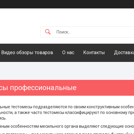
Видео обзоры товаров
О нас
Контакты
Доставка
сы профессиональные
ьные тестомесы подразделяются по своим конструктивным особен
ности, а также часто тестомесы классифицируют по основному пре
сь.
ивным особенностям месильного органа выделяют следующие осно