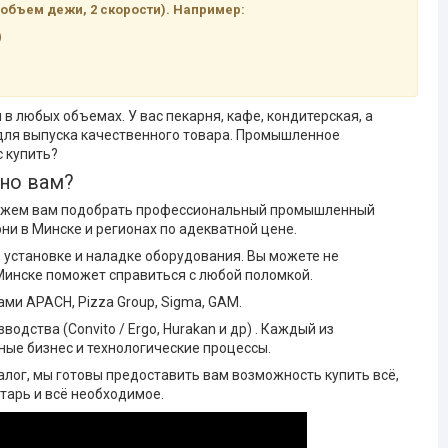
(объем дежи, 2 скорости). Например:
)
в любых объемах. У вас пекарня, кафе, кондитерская, а
 для выпуска качественного товара. Промышленное
 купить?
нно вам?
оможем вам подобрать профессиональный промышленный
ни в Минске и регионах по адекватной цене.
 установке и наладке оборудования. Вы можете не
Минске поможет справиться с любой поломкой.
ми APACH, Pizza Group, Sigma, GAM.
дства (Convito / Ergo, Hurakan и др) . Каждый из
ные бизнес и технологические процессы.
алог, мы готовы предоставить вам возможность купить всё,
нтарь и всё необходимое.