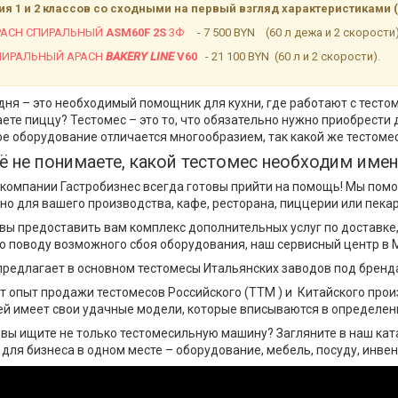
я 1 и 2 классов со сходными на первый взгляд характеристиками 
PACH СПИРАЛЬНЫЙ
ASM60F 2S
3Ф
- 7 500 BYN (60 л дежа и 2 скорости
ПИРАЛЬНЫЙ APACH
BAKERY LINE
V60
- 21 100 BYN (60 л и 2 скорости).
дня – это необходимый помощник для кухни, где работают с тестом 
ете пиццу? Тестомес – это то, что обязательно нужно приобрести
е оборудование отличается многообразием, так какой же тестомес
ё не понимаете, какой тестомес необходим име
 компании Гастробизнес всегда готовы прийти на помощь! Мы п
но для вашего производства, кафе, ресторана, пиццерии или пекар
вы предоставить вам комплекс дополнительных услуг по доставке,
о поводу возможного сбоя оборудования, наш сервисный центр в 
предлагает в основном тестомесы Итальянских заводов под бренда
 опыт продажи тестомесов Российского (ТТМ ) и Китайского произво
й имеет свои удачные модели, которые вписываются в определен
 вы ищите не только тестомесильную машину? Загляните в наш кат
 для бизнеса в одном месте – оборудование, мебель, посуду, инве