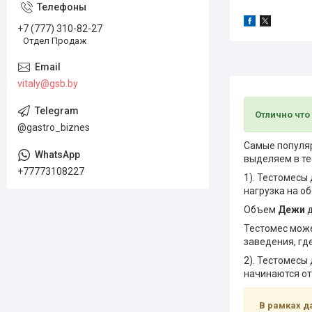
+7 (777) 310-82-27
Отдел Продаж
vitaly@gsb.by
Отлично что
@gastro_biznes
Самые популяр
выделяем в те
+77773108227
1). Тестомесы
нагрузка на о
Объем
Дежи
д
Тестомес мож
заведения, гд
2). Тестомесы
начинаются от
В рамках да