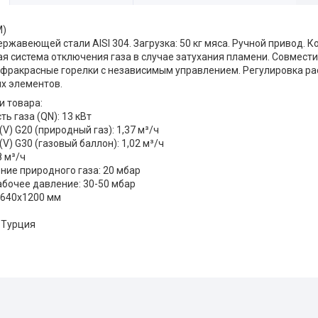
М)
ржавеющей стали AISI 304. Загрузка: 50 кг мяса. Ручной привод. К
я система отключения газа в случае затухания пламени. Совмест
фракрасные горелки с независимым управлением. Регулировка ра
х элементов.
и товара:
ь газа (QN): 13 кВт
V) G20 (природный газ): 1,37 м³/ч
V) G30 (газовый баллон): 1,02 м³/ч
8 м³/ч
ние природного газа: 20 мбар
абочее давление: 30-50 мбар
х640х1200 мм
 Турция