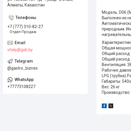
Алматы, Казахстан
Модель: D06 (
Выполнен из не
Автоматическа
+7 (777) 310-82-27
природным. Ин
Отдел Продаж
нагревательны
Характеристик
Общая мощност
vitaly@gsb.by
Общий расход (
Общий расход (
Вентиляция: 3
@gastro_biznes
Рабочее давле
LPG (трубка) Р
Габариты: 540
+77773108227
Вес: 26 кг
Производство: