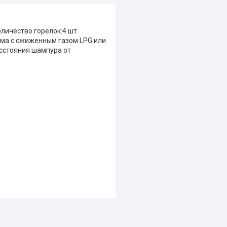
оличество горелок:4 шт.
има с сжиженным газом LPG или
сстояния шампура от