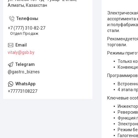
Алматы, Казахстан
Электрическая
ассортимента 
и полуфабрика
+7 (777) 310-82-27
стали.
Отдел Продаж
Рекомендуется
торговли.
vitaly@gsb.by
Режимы приго
Только ко
Конвекция
@gastro_biznes
Программиров
Встроенн
4 этапа 
+77773108227
Ключевые особ
Инжектор
Реверсив
Функция 
Электрон
Режим бе
Галогено