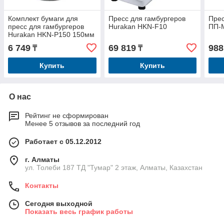
Комплект бумаги для
Пресс для гамбургеров
Пре
пресс для гамбургеров
Hurakan HKN-F10
ПП-
Hurakan HKN-P150 150мм
100 шт.
6 749
69 819
988
₸
₸
Купить
Купить
О нас
Рейтинг не сформирован
Менее 5 отзывов за последний год
Работает с 05.12.2012
г. Алматы
ул. Толеби 187 ТД "Тумар" 2 этаж, Алматы, Казахстан
Контакты
Сегодня выходной
Показать весь график работы