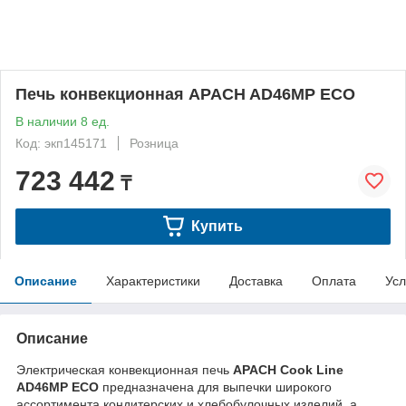
Печь конвекционная APACH AD46MP ECO
В наличии 8 ед.
Код: экп145171
Розница
723 442
₸
Купить
Описание
Характеристики
Доставка
Оплата
Усл
Описание
Электрическая конвекционная печь
APACH Cook Line
AD46MP ECO
предназначена для выпечки широкого
ассортимента кондитерских и хлебобулочных изделий, а