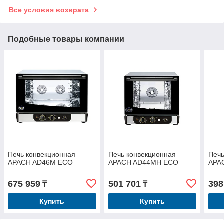
Все условия возврата
Подобные товары компании
Печь конвекционная
Печь конвекционная
Печь
APACH AD46M ECO
APACH AD44MH ECO
APA
675 959
501 701
398
₸
₸
Купить
Купить