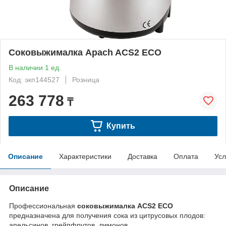
Соковыжималка Apach ACS2 ECO
В наличии 1 ед.
Код: экп144527
Розница
263 778
₸
Купить
Описание
Характеристики
Доставка
Оплата
Усл
Описание
Профессиональная
соковыжималка ACS2 ECO
предназначена для получения сока из цитрусовых плодов:
апельсинов, грейпфрутов, лимонов.