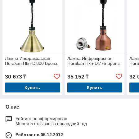
Лампа Инфракрасная
Лампа Инфракрасная
Лам
Hurakan Hkn-Dl800 Бронз.
Hurakan Hkn-Dl775 Бронз.
Hura
30 673
35 152
32 
₸
₸
Купить
Купить
О нас
Рейтинг не сформирован
Менее 5 отзывов за последний год
Работает с 05.12.2012