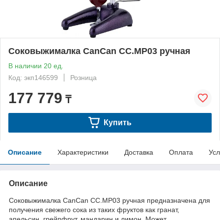
Соковыжималка CanCan CC.MP03 ручная
В наличии 20 ед.
Код: экп146599
Розница
177 779
₸
Купить
Описание
Характеристики
Доставка
Оплата
Усл
Описание
Соковыжималка CanCan CC.MP03 ручная предназначена для
получения свежего сока из таких фруктов как гранат,
апельсин, грейпфрут, мандарин и лимон. Может