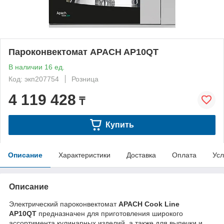
Пароконвектомат APACH AP10QT
В наличии 16 ед.
Код: экп207754
Розница
4 119 428
₸
Купить
Описание
Характеристики
Доставка
Оплата
Усл
Описание
Электрический пароконвектомат
APACH Cook Line
AP10QT
предназначен для приготовления широкого
ассортимента кулинарных изделий, а также для выпечки и