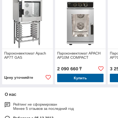
Пароконвектомат Apach
Пароконвектомат APACH
Пар
AP7T GAS
AP10M COMPACT
AP7
2 090 660
3 2
₸
Цену уточняйте
Купить
О нас
Рейтинг не сформирован
Менее 5 отзывов за последний год