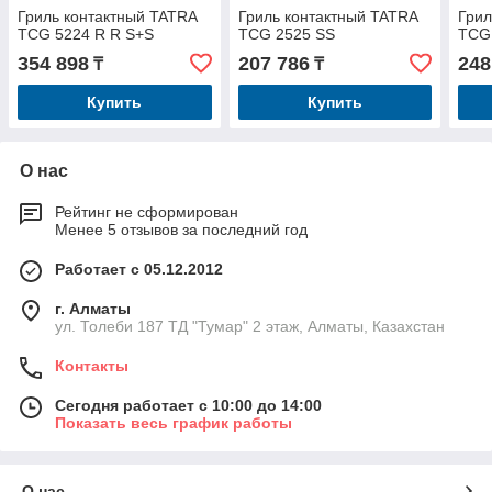
Гриль контактный TATRA
Гриль контактный TATRA
Грил
TCG 5224 R R S+S
TCG 2525 SS
TCG
354 898
207 786
248
₸
₸
Купить
Купить
О нас
Рейтинг не сформирован
Менее 5 отзывов за последний год
Работает с 05.12.2012
г. Алматы
ул. Толеби 187 ТД "Тумар" 2 этаж, Алматы, Казахстан
Контакты
Сегодня работает с 10:00 до 14:00
Показать весь график работы
О нас