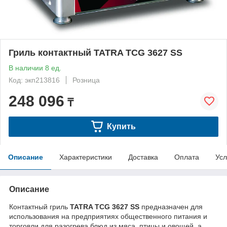
Гриль контактный TATRA TCG 3627 SS
В наличии 8 ед.
Код: экп213816
Розница
248 096
₸
Купить
Описание
Характеристики
Доставка
Оплата
Усл
Описание
Контактный гриль
TATRA TCG 3627 SS
предназначен для
использования на предприятиях общественного питания и
торговли для разогрева блюд из мяса, птицы и овощей, а