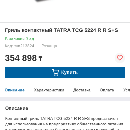
Гриль контактный TATRA TCG 5224 R R S+S
В наличии 3 ед.
Код: экп213824
Розница
354 898
₸
Купить
Описание
Характеристики
Доставка
Оплата
Усл
Описание
Контактный гриль TATRA TCG 5224 R R S+S предназначен
для использования на предприятиях общественного питания
и торговли для разогрева блюд из мяса, птицы и овощей, а