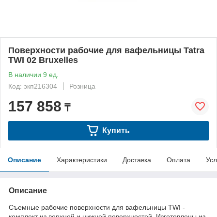
Поверхности рабочие для вафельницы Tatra
TWI 02 Bruxelles
В наличии 9 ед.
Код: экп216304
Розница
157 858
₸
Купить
Описание
Характеристики
Доставка
Оплата
Усл
Описание
Съемные рабочие поверхности для вафельницы TWI -
комплект из верхней и нижней поверхностей. Изготовлены из