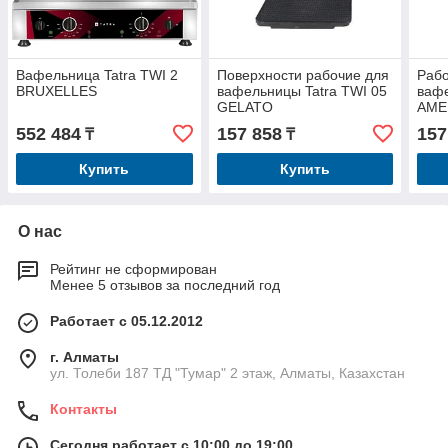
Вафельница Tatra TWI 2
Поверхности рабочие для
Рабо
BRUXELLES
вафельницы Tatra TWI 05
вафе
GELATO
AME
552 484
157 858
157
₸
₸
Купить
Купить
О нас
Рейтинг не сформирован
Менее 5 отзывов за последний год
Работает с 05.12.2012
г. Алматы
ул. Толеби 187 ТД "Тумар" 2 этаж, Алматы, Казахстан
Контакты
Сегодня работает с 10:00 до 19:00