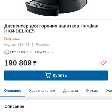
Диспенсер для горячих напитков Hurakan
HKN-DELICE5
Под заказ
Код: экп213451
Розница
Отправка с
23 августа 2026
190 809
₸
Купить
Описание
Характеристики
Доставка
Оплата
Усл
Описание