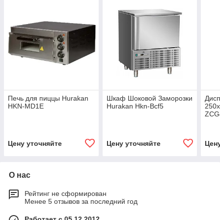
Печь для пиццы Hurakan
Шкаф Шоковой Заморозки
Дисп
HKN-MD1E
Hurakan Hkn-Bcf5
250х
ZCG
Цену уточняйте
Цену уточняйте
Цен
О нас
Рейтинг не сформирован
Менее 5 отзывов за последний год
Работает с 05.12.2012