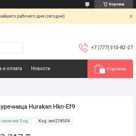
Корзина
жайшего рабочего дня (сегодня)
+7 (777) 310-82-27
 и оплата
Новости
Корзина
уречница Hurakan Hkn-Ef9
 наличии 3 ед.
Код:
экп218504