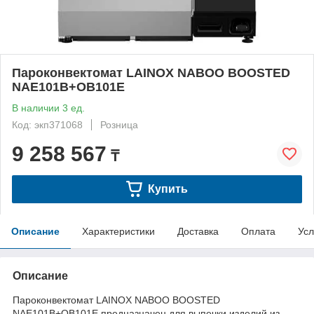
Пароконвектомат LAINOX NABOO BOOSTED
NAE101B+OB101E
В наличии 3 ед.
Код: экп371068
Розница
9 258 567
₸
Купить
Описание
Характеристики
Доставка
Оплата
Усл
Описание
Пароконвектомат LAINOX NABOO BOOSTED
NAE101B+OB101E предназначен для выпечки изделий из