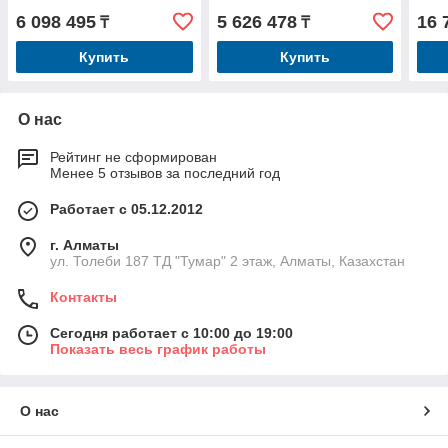
SAE061B+OB061E+NPSB/
6 098 495
5 626 478
16 
₸
₸
ПРАВ
Купить
Купить
О нас
Рейтинг не сформирован
Менее 5 отзывов за последний год
Работает с 05.12.2012
г. Алматы
ул. Толеби 187 ТД "Тумар" 2 этаж, Алматы, Казахстан
Контакты
Сегодня работает с 10:00 до 19:00
Показать весь график работы
О нас