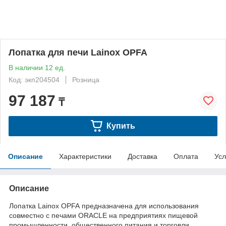
Лопатка для печи Lainox OPFA
В наличии 12 ед.
Код: экп204504
Розница
97 187
₸
Купить
Описание
Характеристики
Доставка
Оплата
Усл
Описание
Лопатка Lainox OPFA предназначена для использования
совместно с печами ORACLE на предприятиях пищевой
промышленности, общественного питания и торговли.