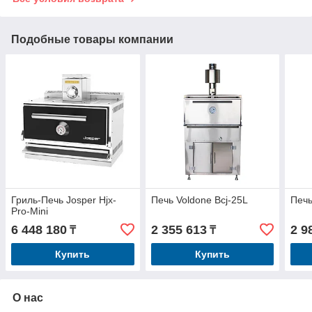
Подобные товары компании
Гриль-Печь Josper Hjx-
Печь Voldone Bcj-25L
Печь
Pro-Mini
6 448 180
2 355 613
2 9
₸
₸
Купить
Купить
О нас