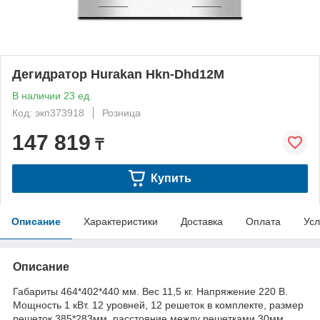
Дегидратор Hurakan Hkn-Dhd12M
В наличии 23 ед.
Код: экп373918
Розница
147 819
₸
Купить
Описание
Характеристики
Доставка
Оплата
Усл
Описание
Габариты 464*402*440 мм. Вес 11,5 кг. Напряжение 220 В.
Мощность 1 кВт. 12 уровней, 12 решеток в комплекте, размер
решеток 385*283мм, расстояние между решетками 30мм,