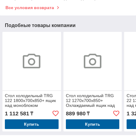
Все условия возврата
Подобные товары компании
Стол холодильный TRG
Стол холодильный TRG
Сто
122 1800х700х850+ ящик
12 1270х700х850+
22 1
над моноблоком
Охлаждаемый ящик над
над
моноблоком
1 112 581
889 980
1 3
₸
₸
Купить
Купить