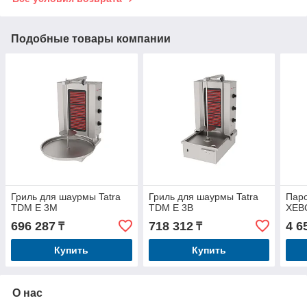
Подобные товары компании
Гриль для шаурмы Tatra
Гриль для шаурмы Tatra
Паро
TDM E 3M
TDM E 3B
XEB
696 287
718 312
4 6
₸
₸
Купить
Купить
О нас