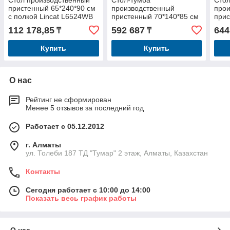
пристенный 65*240*90 см
производственный
прои
с полкой Lincat L6524WB
пристенный 70*140*85 см
прис
с раздвижными дверьми
с ра
112 178,85
592 687
644
₸
₸
Kocateq SAR147A
Koc
Купить
Купить
О нас
Рейтинг не сформирован
Менее 5 отзывов за последний год
Работает с 05.12.2012
г. Алматы
ул. Толеби 187 ТД "Тумар" 2 этаж, Алматы, Казахстан
Контакты
Сегодня работает с 10:00 до 14:00
Показать весь график работы
О нас