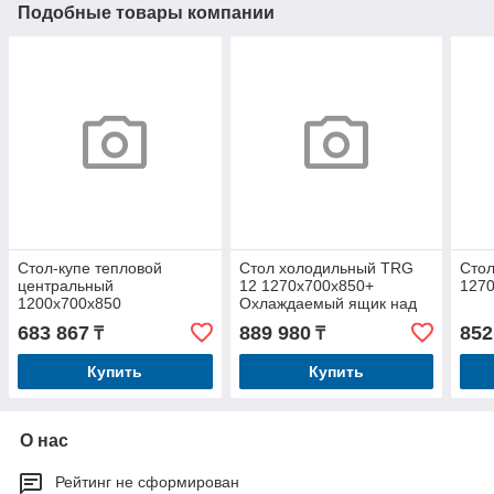
Подобные товары компании
Стол-купе тепловой
Стол холодильный TRG
Стол
центральный
12 1270х700х850+
127
1200х700х850
Охлаждаемый ящик над
моноблоком
683 867
889 980
852
₸
₸
Купить
Купить
О нас
Рейтинг не сформирован