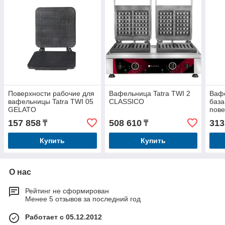
Поверхности рабочие для
Вафельница Tatra TWI 2
Вафе
вафельницы Tatra TWI 05
CLASSICO
база
GELATO
пове
157 858
508 610
313
₸
₸
Купить
Купить
О нас
Рейтинг не сформирован
Менее 5 отзывов за последний год
Работает с 05.12.2012