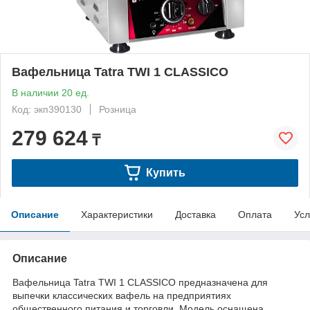
Вафельница Tatra TWI 1 CLASSICO
В наличии 20 ед.
Код: экп390130
Розница
279 624
₸
Купить
Описание
Характеристики
Доставка
Оплата
Усл
Описание
Вафельница Tatra TWI 1 CLASSICO предназначена для
выпечки классических вафель на предприятиях
общественного питания и торговли. Модель оснащена