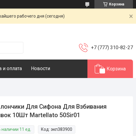
Корзина
жайшего рабочего дня (сегодня)
+7 (777) 310-82-27
 и оплата
Новости
Корзина
лончики Для Сифона Для Взбивания
вок 10Шт Martellato 50Sir01
 наличии 11 ед.
Код:
экп383900