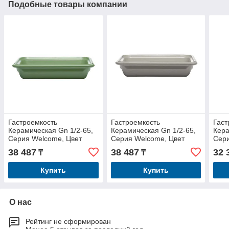
Подобные товары компании
Гастроемкость
Гастроемкость
Гаст
Керамическая Gn 1/2-65,
Керамическая Gn 1/2-65,
Кера
Серия Welcome, Цвет
Серия Welcome, Цвет
Сери
Ярко-Зеленый 322618
Серый 322612
Кра
38 487
38 487
32 
₸
₸
Купить
Купить
О нас
Рейтинг не сформирован