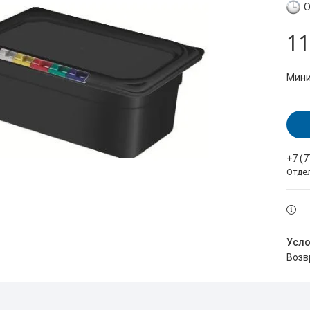
О
11
Мини
+7 (
Отде
воз