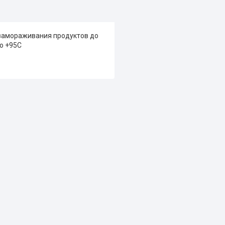
 замораживания продуктов до
о +95С