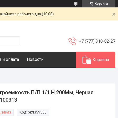
Корзина
ижайшего рабочего дня (10.08)
+7 (777) 310-82-27
 и оплата
Новости
Корзина
троемкость П/П 1/1 H 200Мм, Черная
100313
 заказ
Код:
экп359536