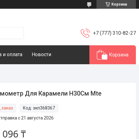
Корзина
+7 (777) 310-82-27
 и оплата
Новости
Корзина
мометр Для Карамели H30См Mte
 заказ
Код:
экп368367
тправка с 21 августа 2026
 096 ₸