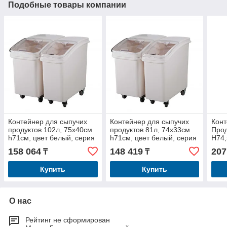
Подобные товары компании
Контейнер для сыпучих
Контейнер для сыпучих
Конт
продуктов 102л, 75х40см
продуктов 81л, 74х33см
Прод
h71см, цвет белый, серия
h71см, цвет белый, серия
H74,
Jiwins JW-S102
Jiwins JW-S81
Сери
158 064
148 419
207
₸
₸
Купить
Купить
О нас
Рейтинг не сформирован