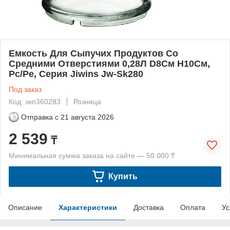
Емкость Для Сыпучих Продуктов Со
Средними Отверстиями 0,28Л D8См H10См,
Рс/Ре, Серия Jiwins Jw-Sk280
Под заказ
Код: экп360283
Розница
Отправка с
21 августа 2026
2 539
₸
Минимальная сумма заказа на сайте — 50 000 ₸
Купить
Описание
Характеристики
Доставка
Оплата
Ус