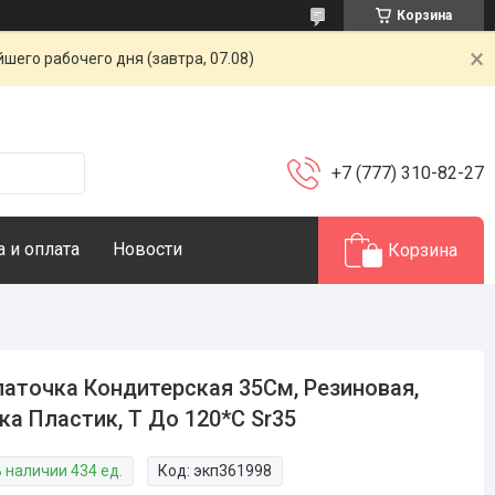
Корзина
шего рабочего дня (завтра, 07.08)
+7 (777) 310-82-27
 и оплата
Новости
Корзина
аточка Кондитерская 35См, Резиновая,
ка Пластик, T До 120*С Sr35
В наличии 434 ед.
Код:
экп361998