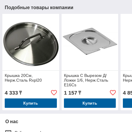
Подобные товары компании
Крышка 20См,
Крышка С Вырезом Д/
Кры
Нерж.Сталь Rxpl20
Ложки 1/6, Нерж.Сталь
Нерж
E16Cs
4 333
1 157
4 8
₸
₸
Купить
Купить
О нас