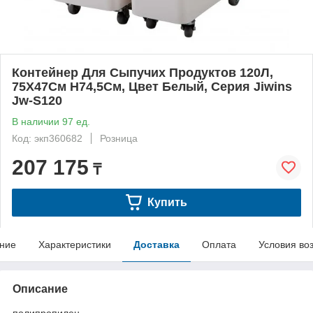
Контейнер Для Сыпучих Продуктов 120Л,
75Х47См H74,5См, Цвет Белый, Серия Jiwins
Jw-S120
В наличии 97 ед.
Код: экп360682
Розница
207 175
₸
Купить
ние
Характеристики
Доставка
Оплата
Условия во
Описание
полипропилен