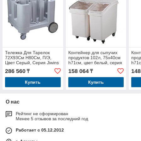
Тележка Для Тарелок
Контейнер для сыпучих
Конт
72Х93См H80См, П/Э,
продуктов 102л, 75х40см
прод
Цвет Серый, Серия Jiwins
h71см, цвет белый, серия
h71с
Jw-Adcs240
Jiwins JW-S102
Jiwi
286 560
158 064
148
₸
₸
Купить
Купить
О нас
Рейтинг не сформирован
Менее 5 отзывов за последний год
Работает с 05.12.2012