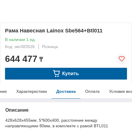
Рама Навесная Lainox Sbe564+Btl011
В наличии 1 ед.
Код: экп383526
Розница
644 477
₸
Купить
ние
Характеристики
Доставка
Оплата
Условия во
Описание
428x628x455мм, 5*600x400, расстояние между
направляющими 80мм, в комплекте с рамой BTL011