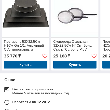
Противень 53Х32,5См
Сковорода Овальная
Про
H1См Gn 1/1, Алюминий
32Х22,5См H4См, Белая
H2См
С Антипригарным
Сталь "Carbone Plus"
Пер
Покрытием 8161.53
Алю
35 770
25 168
20 
₸
₸
Купить
Купить
О нас
Рейтинг не сформирован
Менее 5 отзывов за последний год
Работает с 05.12.2012