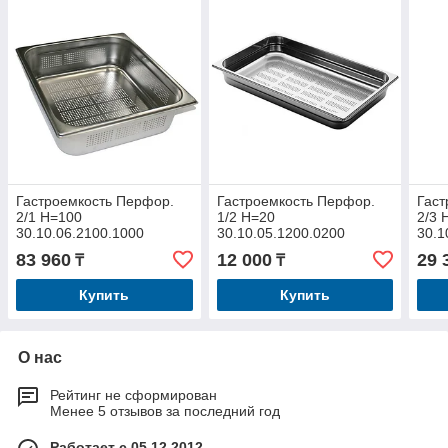
Гастроемкость Перфор.
Гастроемкость Перфор.
Гаст
2/1 Н=100
1/2 Н=20
2/3 
30.10.06.2100.1000
30.10.05.1200.0200
30.1
83 960
12 000
29 
₸
₸
Купить
Купить
О нас
Рейтинг не сформирован
Менее 5 отзывов за последний год
Работает с 05.12.2012