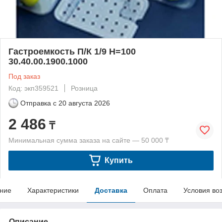
Гастроемкость П/К 1/9 Н=100
30.40.00.1900.1000
Под заказ
Код: экп359521
Розница
Отправка с
20 августа 2026
2 486
₸
Минимальная сумма заказа на сайте — 50 000 ₸
Купить
ние
Характеристики
Доставка
Оплата
Условия во
Описание