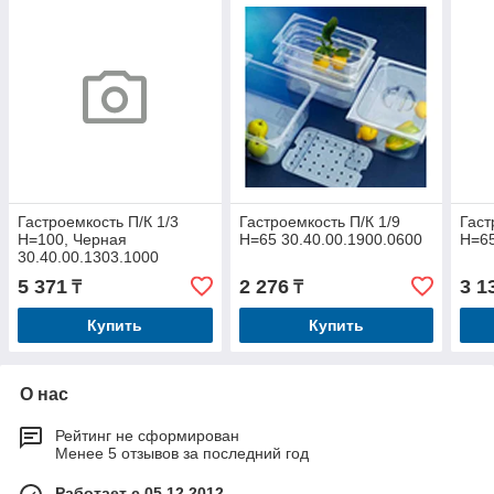
Гастроемкость П/К 1/3
Гастроемкость П/К 1/9
Гаст
Н=100, Черная
Н=65 30.40.00.1900.0600
Н=65
30.40.00.1303.1000
5 371
2 276
3 1
₸
₸
Купить
Купить
О нас
Рейтинг не сформирован
Менее 5 отзывов за последний год
Работает с 05.12.2012