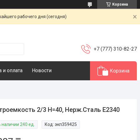
Корзина
жайшего рабочего дня (сегодня)
+7 (777) 310-82-27
 и оплата
Новости
Корзина
троемкость 2/3 Н=40, Нерж.Сталь E2340
В наличии 240 ед.
Код:
экп359425