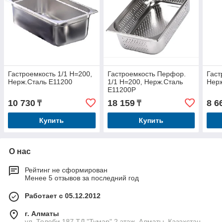
Гастроемкость 1/1 Н=200,
Гастроемкость Перфор.
Гаст
Нерж.Сталь E11200
1/1 Н=200, Нерж.Сталь
Нер
E11200P
10 730
18 159
8 6
₸
₸
Купить
Купить
О нас
Рейтинг не сформирован
Менее 5 отзывов за последний год
Работает с 05.12.2012
г. Алматы
ул. Толеби 187 ТД "Тумар" 2 этаж, Алматы, Казахстан