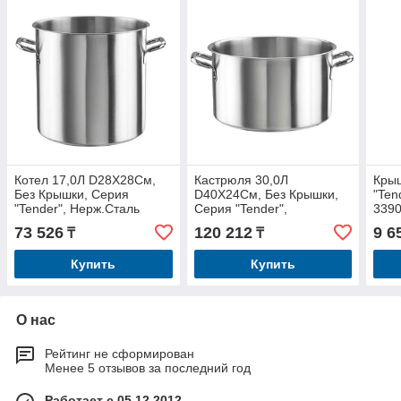
Котел 17,0Л D28Х28См,
Кастрюля 30,0Л
Кры
Без Крышки, Серия
D40Х24См, Без Крышки,
"Ten
"Tender", Нерж.Сталь
Серия "Tender",
339
33900328
Нерж.Сталь 33900540
73 526
120 212
9 6
₸
₸
Купить
Купить
О нас
Рейтинг не сформирован
Менее 5 отзывов за последний год
Работает с 05.12.2012