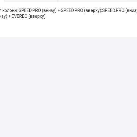
 колонн: SPEED.PRO (внизу) + SPEED.PRO (вверху);SPEED.PRO (внизу
зу) + EVEREO (вверху)