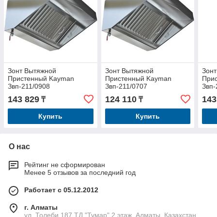
Зонт Вытяжной
Зонт Вытяжной
Зон
Пристенный Kayman
Пристенный Kayman
При
Звп-211/0908
Звп-211/0707
Звп-
143 829
124 110
143
₸
₸
Купить
Купить
О нас
Рейтинг не сформирован
Менее 5 отзывов за последний год
Работает с 05.12.2012
г. Алматы
ул. Толеби 187 ТД "Тумар" 2 этаж, Алматы, Казахстан