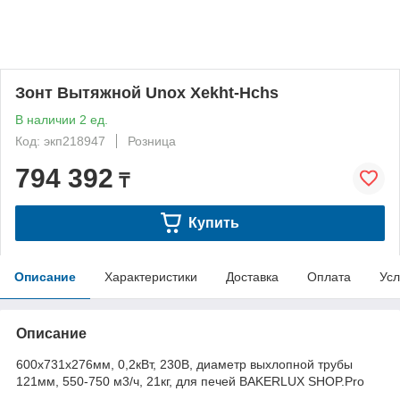
Зонт Вытяжной Unox Xekht-Hchs
В наличии 2 ед.
Код: экп218947
Розница
794 392
₸
Купить
Описание
Характеристики
Доставка
Оплата
Усл
Описание
600x731x276мм, 0,2кВт, 230В, диаметр выхлопной трубы
121мм, 550-750 м3/ч, 21кг, для печей BAKERLUX SHOP.Pro