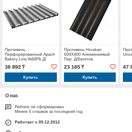
Противень
Противень Hurakan
Прот
Перфорированный Apach
600X400 Алюминиевый
Uno
Bakery Line At68Pb Д/
Пер. Д/Багетов
Багетов
38 892
23 165
47 
₸
₸
Купить
Купить
О нас
Рейтинг не сформирован
Менее 5 отзывов за последний год
Работает с 05.12.2012