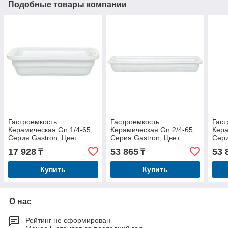
Подобные товары компании
Гастроемкость
Гастроемкость
Гаст
Керамическая Gn 1/4-65,
Керамическая Gn 2/4-65,
Кера
Серия Gastron, Цвет
Серия Gastron, Цвет
Сери
Белый 341605
Белый 340205
Черн
17 928
53 865
53 
₸
₸
Купить
Купить
О нас
Рейтинг не сформирован